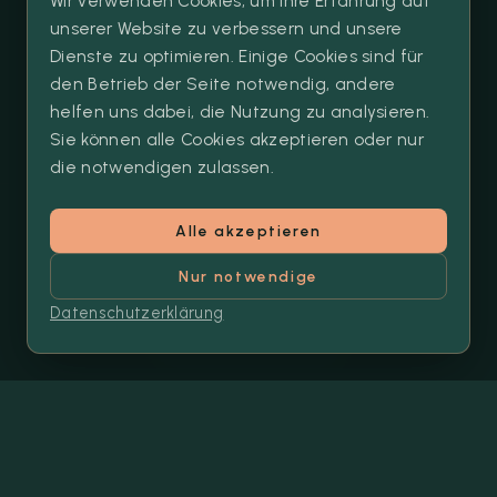
Wir verwenden Cookies, um Ihre Erfahrung auf
Reservierung:
unserer Website zu verbessern und unsere
Dienste zu optimieren. Einige Cookies sind für
+49 176 13815769
den Betrieb der Seite notwendig, andere
MEHR ERFAHREN
helfen uns dabei, die Nutzung zu analysieren.
Sie können alle Cookies akzeptieren oder nur
die notwendigen zulassen.
Alle akzeptieren
◆ UNSERE SERVICES ◆
Nur notwendige
Georgisches Erlebnis — Live-Shows,
Datenschutzerklärung
Wein & Events
🎭